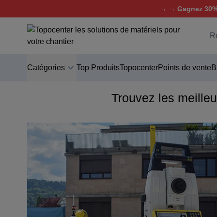
→ → Gagnez 30% 
Aller au contenu
C
Catégories
Top Produits
Topocenter
Points de vente
B
Trouvez les meilleu