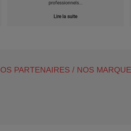
professionnels...
Lire la suite
OS PARTENAIRES / NOS MARQU
ible using the tab key.You can skip the carousel or go straight t