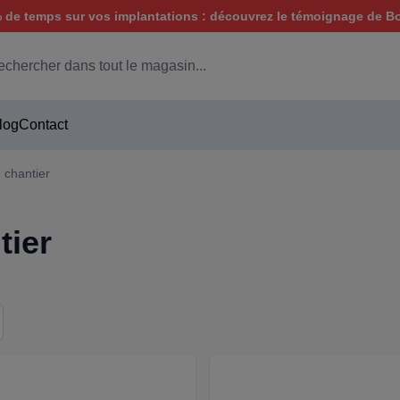
de temps sur vos implantations : découvrez le témoignage de B
hercher
log
Contact
e chantier
tier