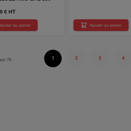
50 € HT
Ajouter au panier
Ajouter au panier
1
2
3
4
sur
75
Vous lisez actuellement la page
Page
Page
Pag