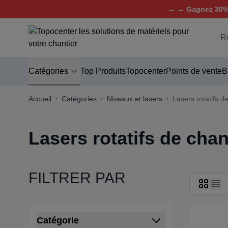
→ → Gagnez 30% 
Aller au contenu
C
Catégories
Top Produits
Topocenter
Points de vente
B
Accueil
Catégories
Niveaux et lasers
Lasers rotatifs d
Lasers rotatifs de chan
FILTRER PAR
Passer à la liste des produits
Catégorie