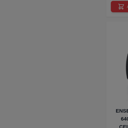
ENS
64
CE