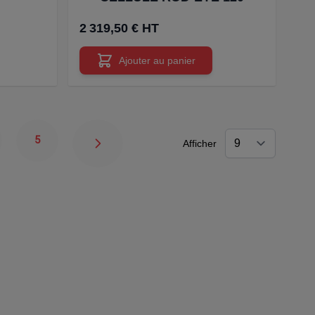
2 319,50 € HT
Ajouter au panier
5
Afficher
e
Page