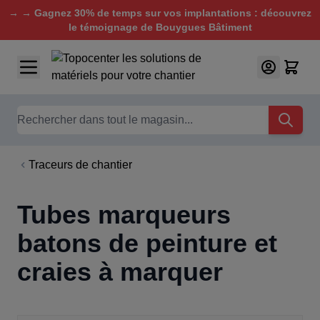
→ → Gagnez 30% de temps sur vos implantations : découvrez
le témoignage de Bouygues Bâtiment
Aller au contenu
Chercher
Traceurs de chantier
Tubes marqueurs
batons de peinture et
craies à marquer