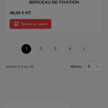
BERCEAU DE FIXATION
48,00 € HT
Ajouter au panier
1
2
3
4
Vous lisez actuellement la page
Page
Page
Page
Articles
1
-
9
sur
30
Afficher