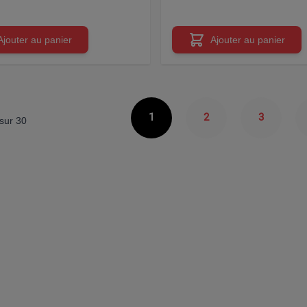
Ajouter au panier
Ajouter au panier
1
2
3
sur
30
Vous lisez actuellement la page
Page
Page