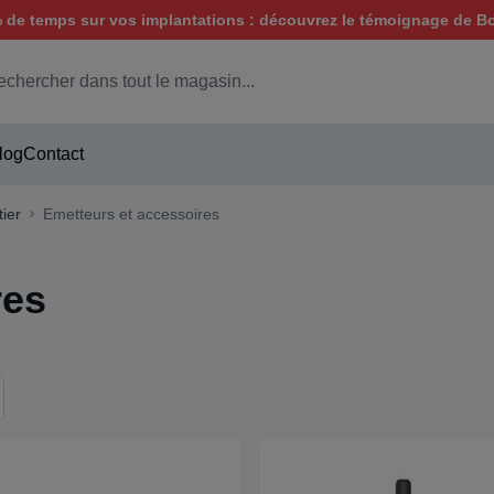
de temps sur vos implantations : découvrez le témoignage de B
hercher
log
Contact
ier
Emetteurs et accessoires
res