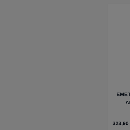
EME
A
323,90