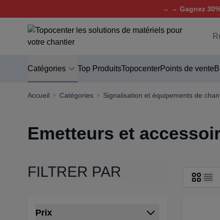
→ → Gagnez 30% 
Aller au contenu
C
Catégories
Top Produits
Topocenter
Points de vente
B
Accueil
Catégories
Signalisation et équipements de chant
Emetteurs et accessoi
FILTRER PAR
Passer à la liste des produits
Prix