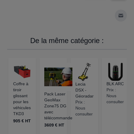
Envoy
De la même catégorie :
Coffre à
BLK ARC
Lecia
tiroir
Prix :
DSX -
Pack Laser
glissant
Nous
Géoradar
GeoMax
pour les
consulter
Prix :
Zone75 DG
véhicules
Nous
avec
TKD3
consulter
télécommande
905 € HT
3609 € HT