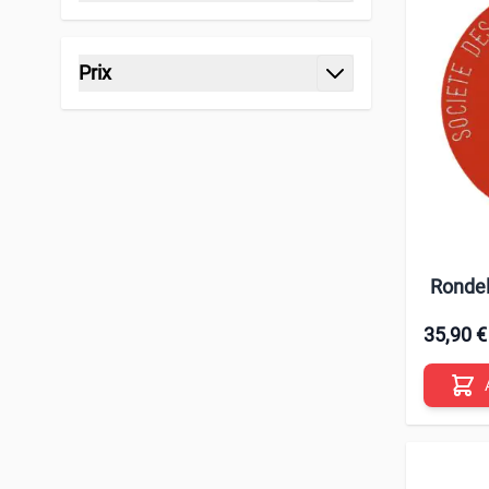
filtre
Prix
filtre
Rondel
35,90 