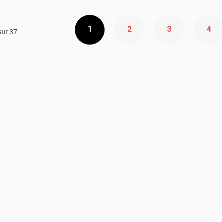
1
2
3
4
sur
37
Vous lisez actuellement la page
Page
Page
Pag