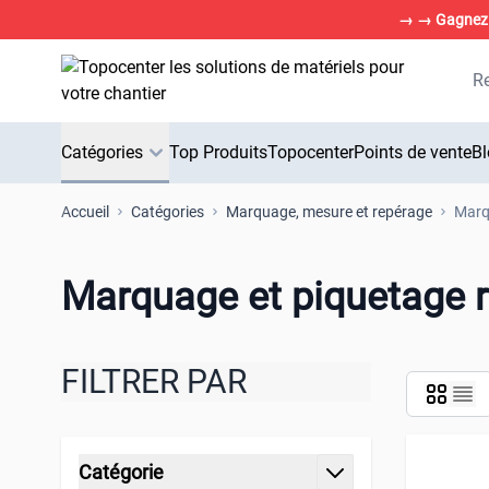
→ → Gagnez 3
Aller au contenu
Ch
Catégories
Top Produits
Topocenter
Points de vente
Bl
Accueil
Catégories
Marquage, mesure et repérage
Marq
Marquage et piquetage r
FILTRER PAR
Passer à la liste des produits
Catégorie