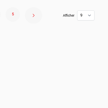
5
Afficher
e
Page