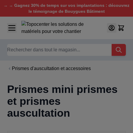
→ → Gagnez 30% de temps sur vos implantations : découvrez
le témoignage de Bouygues Bâtiment
Aller au contenu
Chercher
Prismes d'auscultation et accessoires
Prismes mini prismes
et prismes
auscultation