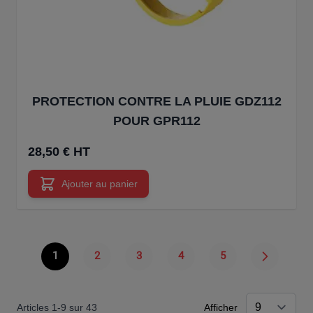
PROTECTION CONTRE LA PLUIE GDZ112
POUR GPR112
28,50 € HT
Ajouter au panier
1
2
3
4
5
Vous lisez actuellement la page
Page
Page
Page
Page
Articles
1
-
9
sur
43
Afficher