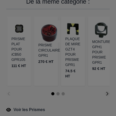
De la même catégorie :
PRISME
PLAQUE
MONTURE
PLAT
DE MIRE
PRISME
GPH1
POUR
GZT4
CIRCULAIRE
POUR
iCB50
POUR
GPR1
PRISME
GPR105
PRISME
270 € HT
GPR1
GPR1
111 € HT
92 € HT
74.5 €
HT
Voir les Prismes