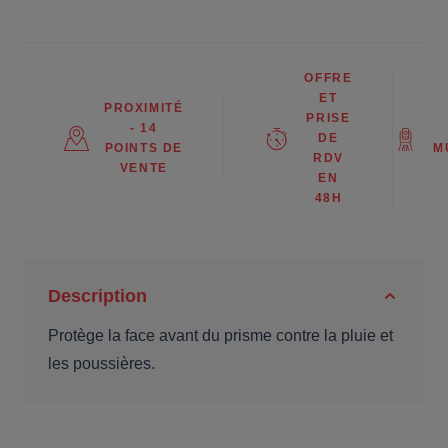
OFFRE
ET
PROXIMITÉ
PRISE
- 14
DE
POINTS DE
M
RDV
VENTE
EN
48H
Description
Protège la face avant du prisme contre la pluie et
les poussières.