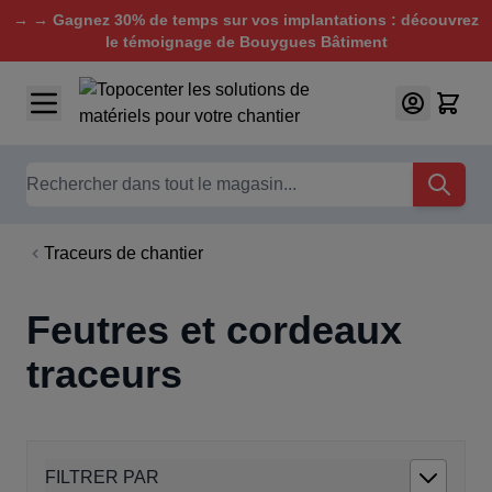
→ → Gagnez 30% de temps sur vos implantations : découvrez
le témoignage de Bouygues Bâtiment
Aller au contenu
Chercher
Traceurs de chantier
Feutres et cordeaux
traceurs
FILTRER PAR