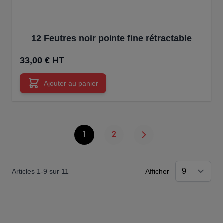
12 Feutres noir pointe fine rétractable
33,00 € HT
Ajouter au panier
1
2
Vous lisez actuellement la page
Page
Articles
1
-
9
sur
11
Afficher