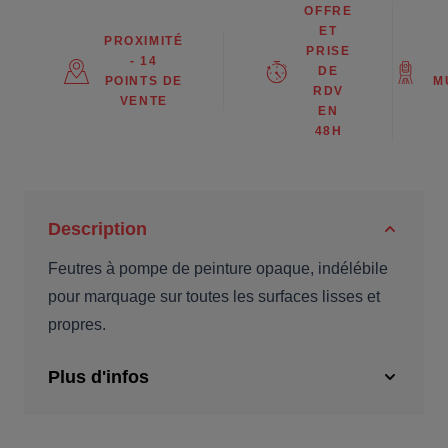
OFFRE
ET
PROXIMITÉ
PRISE
- 14
DE
POINTS DE
M
RDV
VENTE
EN
48H
Description
Feutres à pompe de peinture opaque, indélébile
pour marquage sur toutes les surfaces lisses et
propres.
Plus d'infos