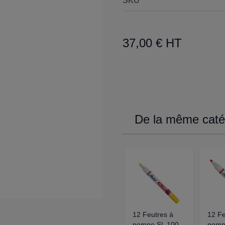
SKU
37,00 € HT
De la même catég
12 Feutres à
12 Fe
pompe SL 100
pomp