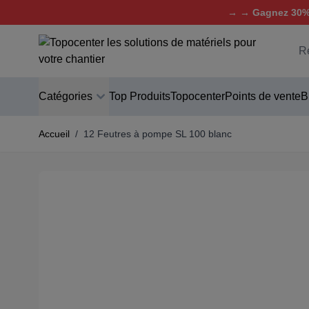
→ → Gagnez 30% 
Aller au contenu
C
Catégories
Top Produits
Topocenter
Points de vente
B
Accueil
/
12 Feutres à pompe SL 100 blanc