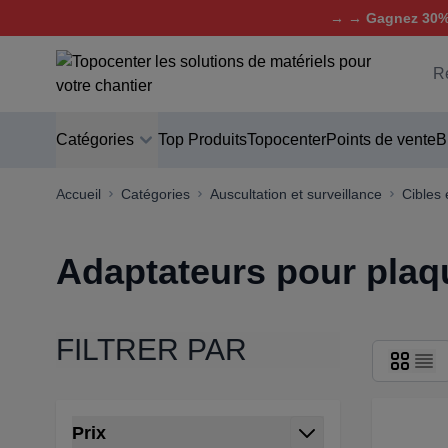
→ → Gagnez 30% 
Aller au contenu
C
Catégories
Top Produits
Topocenter
Points de vente
B
Accueil
Catégories
Auscultation et surveillance
Cibles 
Adaptateurs pour plaqu
FILTRER PAR
Passer à la liste des produits
Prix