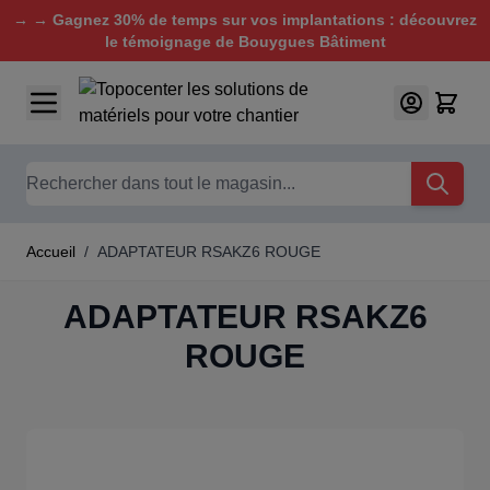
→ → Gagnez 30% de temps sur vos implantations : découvrez
le témoignage de Bouygues Bâtiment
Aller au contenu
Chercher
Accueil
/
ADAPTATEUR RSAKZ6 ROUGE
ADAPTATEUR RSAKZ6
ROUGE