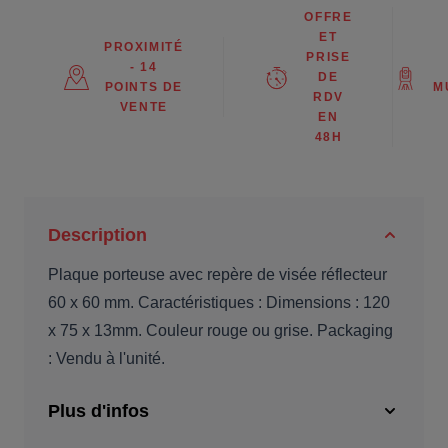
OFFRE
ET
PROXIMITÉ
PRISE
- 14
DE
POINTS DE
M
RDV
VENTE
EN
48H
Description
Plaque porteuse avec repère de visée réflecteur
60 x 60 mm. Caractéristiques : Dimensions : 120
x 75 x 13mm. Couleur rouge ou grise. Packaging
: Vendu à l'unité.
Plus d'infos