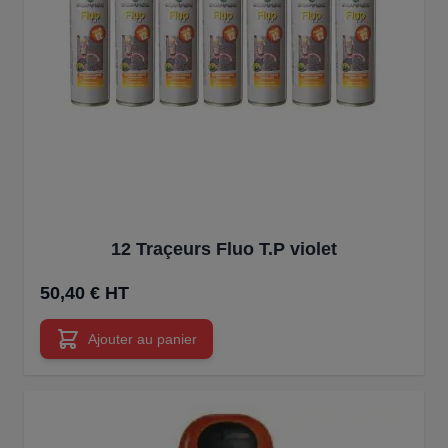
12 Traçeurs Fluo T.P violet
50,40 € HT
Ajouter au panier