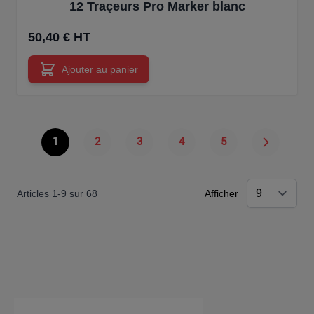
12 Traçeurs Pro Marker blanc
50,40 € HT
Ajouter au panier
1
2
3
4
5
Vous lisez actuellement la page
Page
Page
Page
Page
Articles
1
-
9
sur
68
Afficher