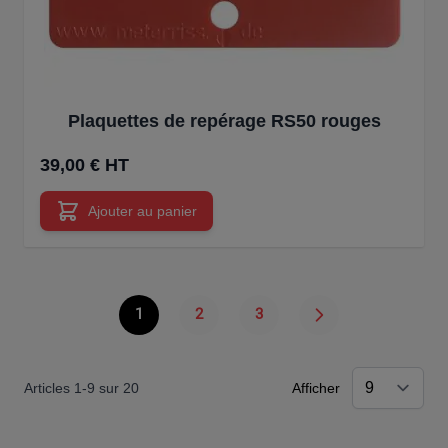
Plaquettes de repérage RS50 rouges
39,00 € HT
Ajouter au panier
1
2
3
Vous lisez actuellement la page
Page
Page
Articles
1
-
9
sur
20
Afficher