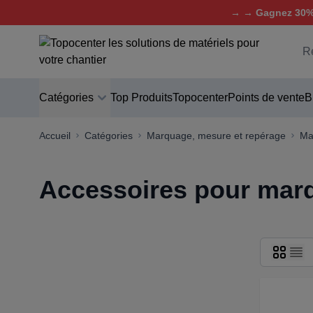
→ → Gagnez 30% 
Aller au contenu
C
Catégories
Top Produits
Topocenter
Points de vente
B
Accueil
Catégories
Marquage, mesure et repérage
Ma
Accessoires pour marq