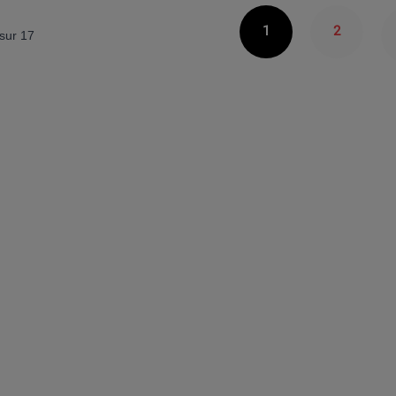
1
2
sur
17
Vous lisez actuelleme
Page