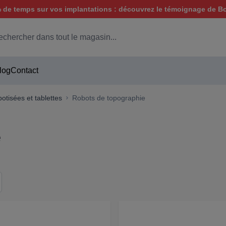
de temps sur vos implantations : découvrez le témoignage de B
hercher
log
Contact
botisées et tablettes
Robots de topographie
e