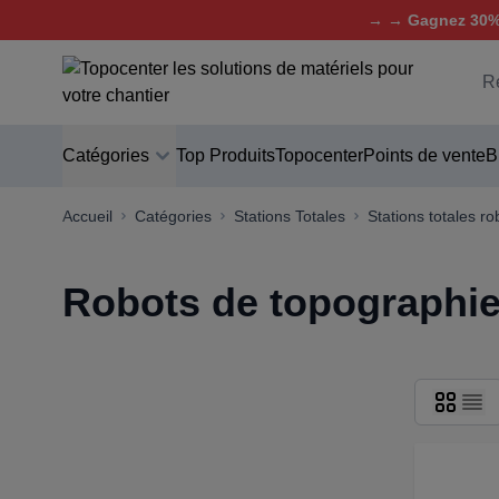
→ → Gagnez 30% 
Aller au contenu
C
Catégories
Top Produits
Topocenter
Points de vente
B
Accueil
Catégories
Stations Totales
Stations totales ro
Robots de topographi