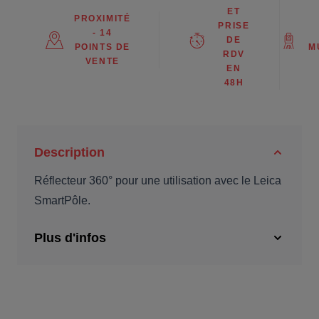
ET
PROXIMITÉ
PRISE
- 14
DE
POINTS DE
M
RDV
VENTE
EN
48H
Description
Réflecteur 360° pour une utilisation avec le Leica
SmartPôle.
Plus d'infos