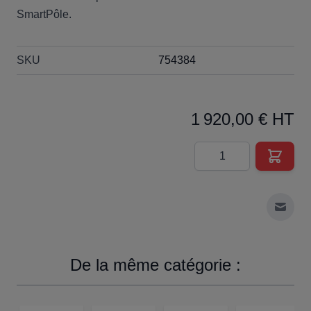
SmartPôle.
SKU
754384
1 920,00 € HT
Quantité
Envoy
De la même catégorie :