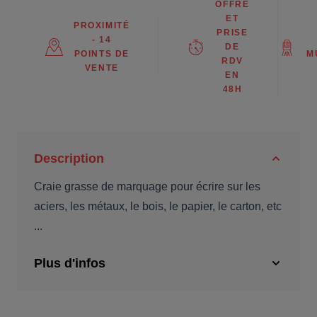
OFFRE
ET
PROXIMITÉ
PRISE
- 14
DE
POINTS DE
M
RDV
VENTE
EN
48H
Description
Craie grasse de marquage pour écrire sur les
aciers, les métaux, le bois, le papier, le carton, etc
...
Plus d'infos