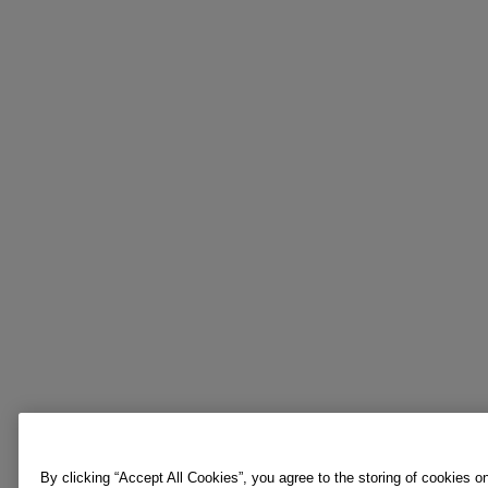
By clicking “Accept All Cookies”, you agree to the storing of cookies o
device to enhance site navigation, analyse site usage, and assist in o