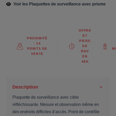
Voir les Plaquettes de surveillance avec prisme
OFFRE
ET
PROXIMITÉ
PRISE
- 14
DE
POINTS DE
M
RDV
VENTE
EN
48H
Description
Plaquette de surveillance avec cible
réfléchissante. Mesure et observation même en
des endroits difficiles d’accès. Point de contrôle