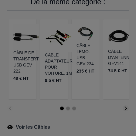
De la même catégorie :
CÂBLE
CÂBLE
LEMO-
CÂBLE DE
CABLE
D'ANTENNE
USB
TRANSFERT
ADAPTATEUR
GEV141
GEV 234
USB GEV
POUR
74.5 € HT
222
235 € HT
VOITURE. 1M
49 € HT
9.5 € HT
Voir les Câbles