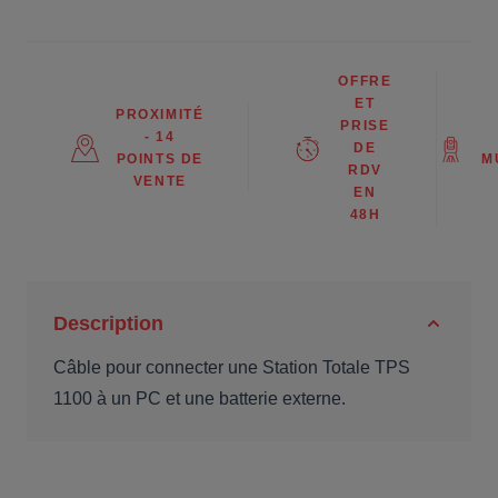
OFFRE
ET
PROXIMITÉ
PRISE
- 14
DE
POINTS DE
M
RDV
VENTE
EN
48H
Description
Câble pour connecter une Station Totale TPS
1100 à un PC et une batterie externe.