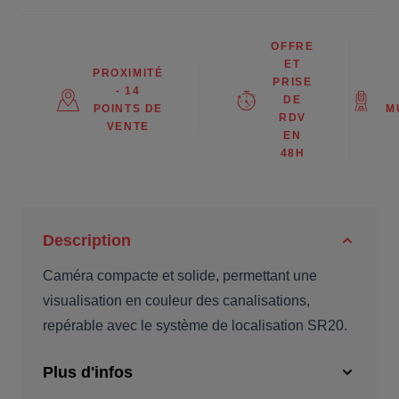
OFFRE
ET
PROXIMITÉ
PRISE
- 14
DE
POINTS DE
M
RDV
VENTE
EN
48H
Description
Caméra compacte et solide, permettant une
visualisation en couleur des canalisations,
repérable avec le système de localisation SR20.
Plus d'infos