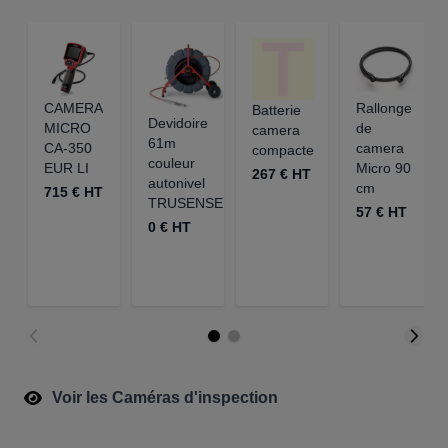
CAMERA
Rallonge
Batterie
Devidoire
MICRO
de
camera
61m
CA-350
camera
compacte
couleur
EUR LI
Micro 90
267 € HT
autonivel
cm
715 € HT
TRUSENSE
57 € HT
0 € HT
Voir les Caméras d'inspection