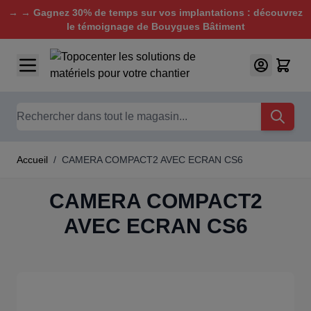
→ → Gagnez 30% de temps sur vos implantations : découvrez
le témoignage de Bouygues Bâtiment
Aller au contenu
Chercher
Accueil
/
CAMERA COMPACT2 AVEC ECRAN CS6
CAMERA COMPACT2
AVEC ECRAN CS6