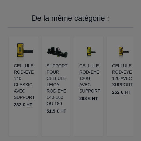
De la même catégorie :
CELLULE
SUPPORT
CELLULE
CELLULE
ROD-EYE
POUR
ROD-EYE
ROD-EYE
140
CELLULE
120G
120 AVEC
CLASSIC
LEICA
AVEC
SUPPORT
AVEC
ROD EYE
SUPPORT
252 € HT
SUPPORT
140-160
298 € HT
OU 180
282 € HT
51.5 € HT