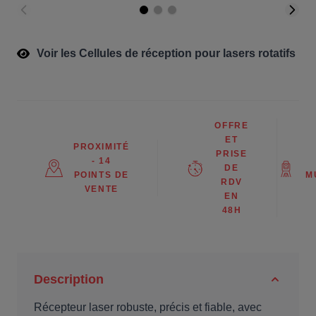
Voir les Cellules de réception pour lasers rotatifs
OFFRE
ET
PROXIMITÉ
PRISE
- 14
DE
POINTS DE
M
RDV
VENTE
EN
48H
Description
Récepteur laser robuste, précis et fiable, avec