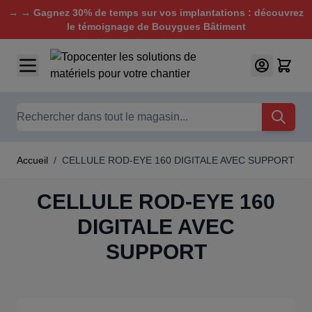
→ → Gagnez 30% de temps sur vos implantations : découvrez
le témoignage de Bouygues Bâtiment
Aller au contenu
Chercher
Accueil
/
CELLULE ROD-EYE 160 DIGITALE AVEC SUPPORT
CELLULE ROD-EYE 160
DIGITALE AVEC
SUPPORT