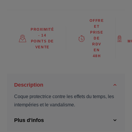
OFFRE
ET
PROXIMITÉ
PRISE
- 14
DE
POINTS DE
M
RDV
VENTE
EN
48H
Description
Coque protectrice contre les effets du temps, les
intempéries et le vandalisme.
Plus d'infos