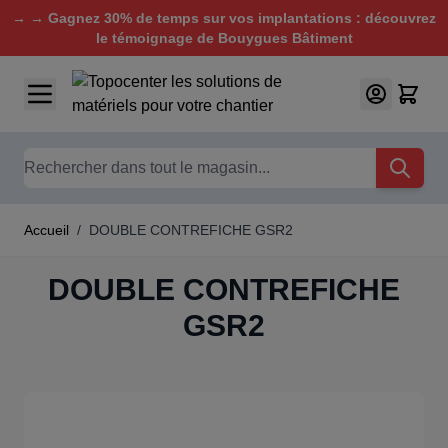
→ → Gagnez 30% de temps sur vos implantations : découvrez
le témoignage de Bouygues Bâtiment
Aller au contenu
Chercher
Accueil
/
DOUBLE CONTREFICHE GSR2
DOUBLE CONTREFICHE
GSR2