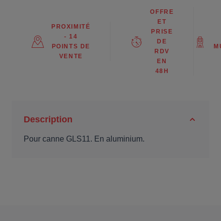
OFFRE
ET
PROXIMITÉ
PRISE
- 14
DE
POINTS DE
M
RDV
VENTE
EN
48H
Description
Pour canne GLS11. En aluminium.