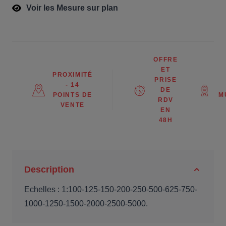
Voir les Mesure sur plan
OFFRE
ET
PROXIMITÉ
PRISE
- 14
DE
POINTS DE
M
RDV
VENTE
EN
48H
Description
Echelles : 1:100-125-150-200-250-500-625-750-
1000-1250-1500-2000-2500-5000.