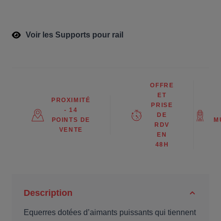
Voir les Supports pour rail
OFFRE
ET
PROXIMITÉ
PRISE
- 14
DE
POINTS DE
M
RDV
VENTE
EN
48H
Description
Equerres dotées d’aimants puissants qui tiennent