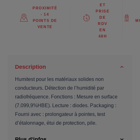
ET
PROXIMITÉ
PRISE
- 14
DE
POINTS DE
M
RDV
VENTE
EN
48H
Description
Humitest pour les matériaux solides non
conducteurs. Détection de l’humidité par
radiofréquence. Fonctions : Mesure en surface
(7.099,9%HBE). Lecture : diodes. Packaging :
Fourni avec : prolongateur à pointes, test
d’étalonnage, étui de protection, pile.
Plus d'infos