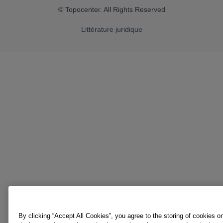
© Topocenter. All Rights Reserved
Littérature juridique
By clicking “Accept All Cookies”, you agree to the storing of cookies o
device to enhance site navigation, analyse site usage, and assist in o