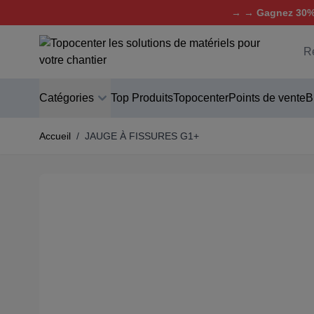
→ → Gagnez 30% 
Aller au contenu
C
Catégories
Top Produits
Topocenter
Points de vente
B
Accueil
/
JAUGE À FISSURES G1+