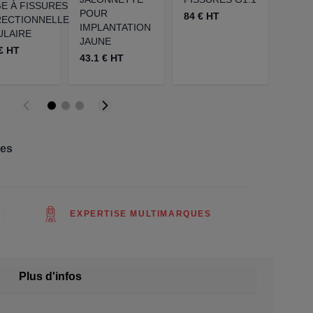
E À FISSURES
POUR
84 € HT
120 
RECTIONNELLE
IMPLANTATION
ULAIRE
JAUNE
€ HT
43.1 € HT
res
EXPERTISE MULTIMARQUES
Plus d'infos