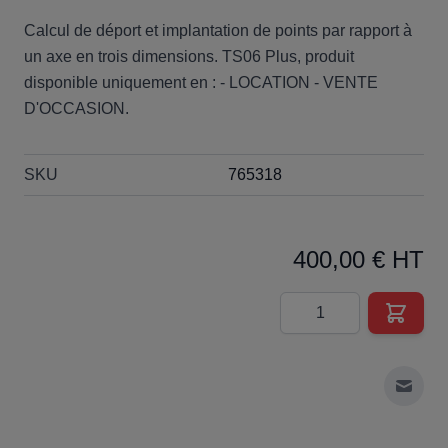
Calcul de déport et implantation de points par rapport à
un axe en trois dimensions. TS06 Plus, produit
disponible uniquement en : - LOCATION - VENTE
D'OCCASION.
SKU
765318
400,00 € HT
Quantité
Envoy