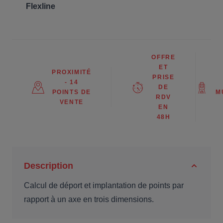
Flexline
OFFRE
ET
PROXIMITÉ
PRISE
- 14
DE
POINTS DE
M
RDV
VENTE
EN
48H
Description
Calcul de déport et implantation de points par
rapport à un axe en trois dimensions.