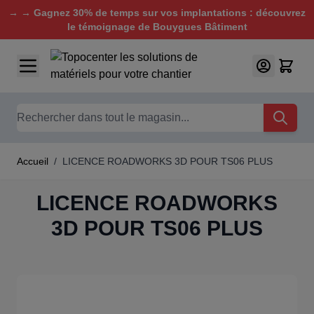
→ → Gagnez 30% de temps sur vos implantations : découvrez
le témoignage de Bouygues Bâtiment
Aller au contenu
Chercher
Accueil
/
LICENCE ROADWORKS 3D POUR TS06 PLUS
LICENCE ROADWORKS
3D POUR TS06 PLUS