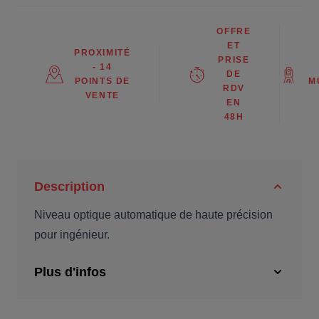
OFFRE
ET
PROXIMITÉ
PRISE
- 14
DE
POINTS DE
M
RDV
VENTE
EN
48H
Description
Niveau optique automatique de haute précision
pour ingénieur.
Plus d'infos