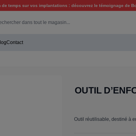
de temps sur vos implantations : découvrez le témoignage de B
hercher
log
Contact
m
OUTIL D’EN
Outil réutilisable, destiné à 