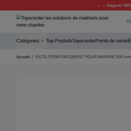
→ → Gagnez 30% 
Aller au contenu
C
Catégories
Top Produits
Topocenter
Points de vente
B
Accueil
/
OUTIL D’ENFONCEMENT POUR AMARRE 500 m