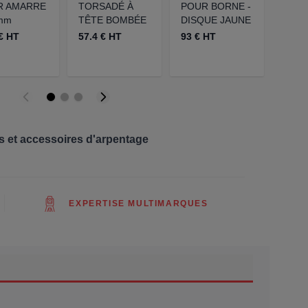
R AMARRE
TORSADÉ À
POUR BORNE -
d’arp
mm
TÊTE BOMBÉE
DISQUE JAUNE
35x3
€ HT
57.4 € HT
93 € HT
1.2 €
es et accessoires d'arpentage
EXPERTISE MULTIMARQUES