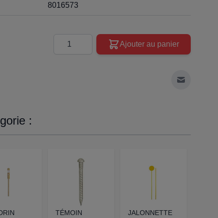
8016573
Quantité
Ajouter au panier
Envoyer à 
orie :
DRIN
TÉMOIN
JALONNETTE
Pique