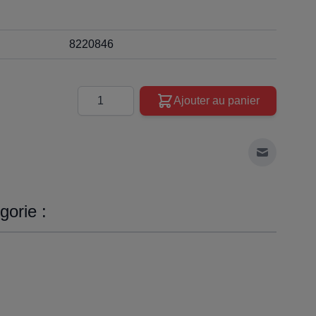
8220846
Quantité
Ajouter au panier
Envoyer à 
orie :