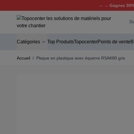
→ → Gagnez 30% 
Aller au contenu
C
Catégories
Top Produits
Topocenter
Points de vente
B
Accueil
/
Plaque en plastique avec équerre RSAK80 gris