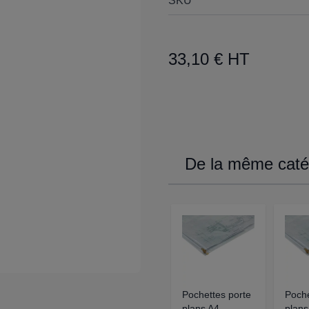
SKU
33,10 € HT
De la même catég
Pochettes porte
Poche
plans A4
plans