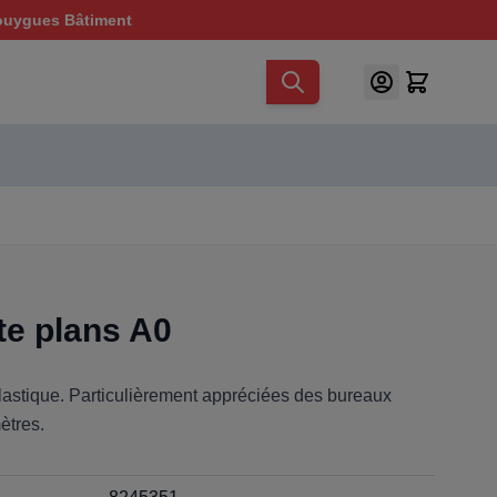
ouygues Bâtiment
te plans A0
lastique. Particulièrement appréciées des bureaux
ètres.