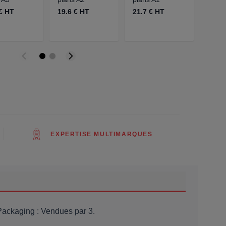
terrai
€ HT
19.6 € HT
21.7 € HT
159 
EXPERTISE MULTIMARQUES
 Packaging : Vendues par 3.