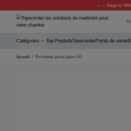
→ → Gagnez 30% 
Aller au contenu
C
Catégories
Top Produits
Topocenter
Points de vente
B
Accueil
/
Pochettes porte plans A0