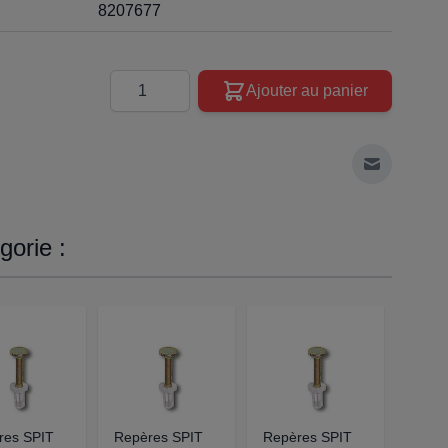
8207677
Quantité
Ajouter au panier
Envoyer à 
orie :
res SPIT
Repères SPIT
Repères SPIT
REPÈ