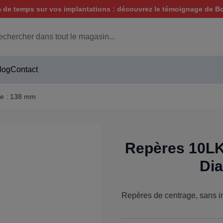
de temps sur vos implantations : découvrez le témoignage de B
hercher
log
Contact
te : 138 mm
Repères 10LK 
Dia
Repères de centrage, sans in