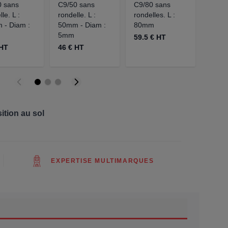
0 sans
C9/50 sans
C9/80 sans
C9/2
le. L :
rondelle. L :
rondelles. L :
BÉT
 - Diam :
50mm - Diam :
80mm
41.5 
5mm
59.5 € HT
 HT
46 € HT
ition au sol
EXPERTISE MULTIMARQUES