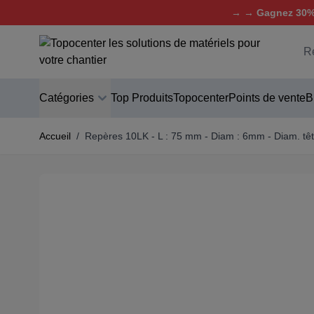
→ → Gagnez 30% 
Aller au contenu
C
Catégories
Top Produits
Topocenter
Points de vente
B
Accueil
/
Repères 10LK - L : 75 mm - Diam : 6mm - Diam. tê