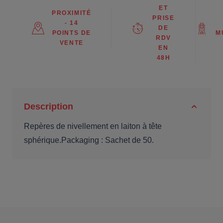
ET
PROXIMITÉ
PRISE
- 14
DE
POINTS DE
M
RDV
VENTE
EN
48H
Description
Repères de nivellement en laiton à tête
sphérique.Packaging : Sachet de 50.