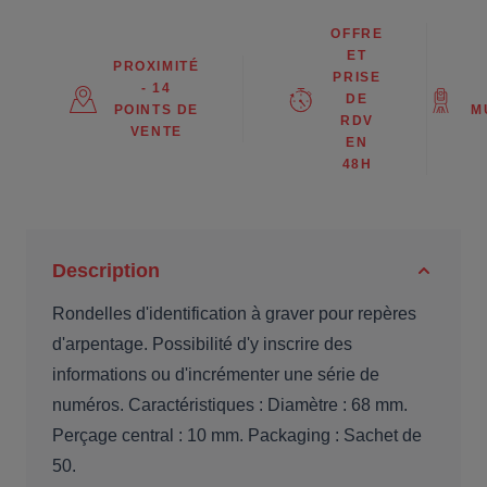
OFFRE
ET
PROXIMITÉ
PRISE
- 14
DE
POINTS DE
M
RDV
VENTE
EN
48H
Description
Rondelles d'identification à graver pour repères
d'arpentage. Possibilité d'y inscrire des
informations ou d'incrémenter une série de
numéros. Caractéristiques : Diamètre : 68 mm.
Perçage central : 10 mm. Packaging : Sachet de
50.