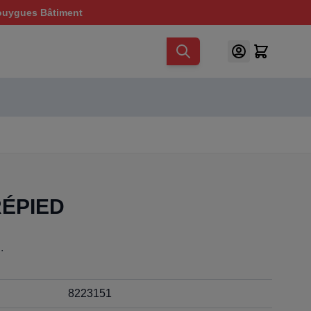
ouygues Bâtiment
RÉPIED
.
8223151