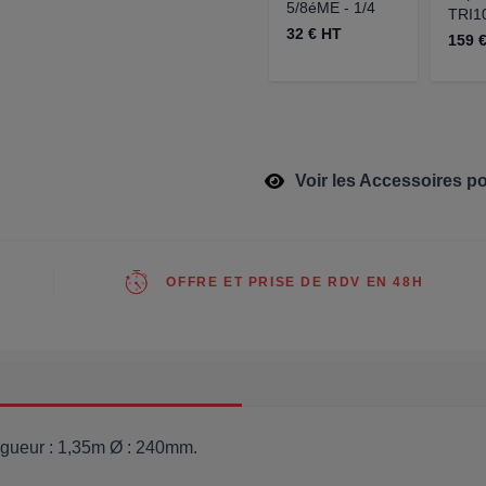
5/8éME - 1/4
TRI1
32 € HT
159 
Voir les Accessoires po
OFFRE ET PRISE DE RDV EN 48H
ongueur : 1,35m Ø : 240mm.