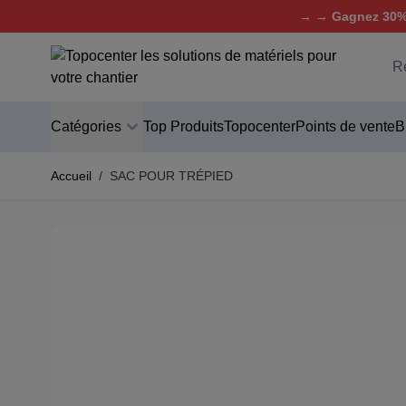
→ → Gagnez 30% 
Aller au contenu
C
Catégories
Top Produits
Topocenter
Points de vente
B
Accueil
/
SAC POUR TRÉPIED