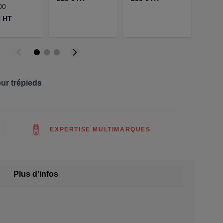
00
€ HT
ur trépieds
EXPERTISE MULTIMARQUES
Plus d'infos