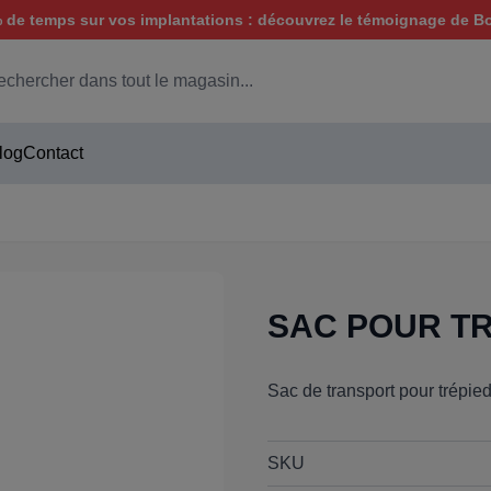
de temps sur vos implantations : découvrez le témoignage de B
hercher
log
Contact
SAC POUR T
Sac de transport pour trépied
SKU