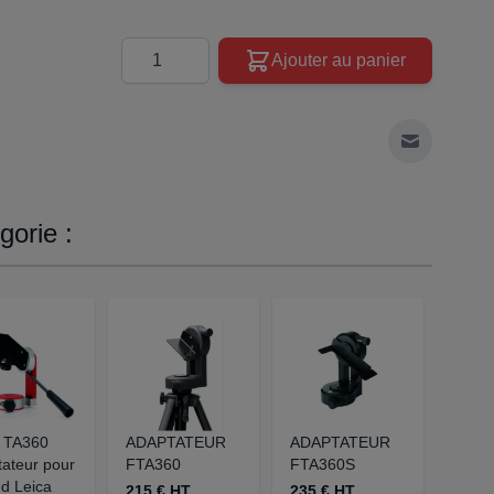
Quantité
Ajouter au panier
Envoyer à 
orie :
a TA360
ADAPTATEUR
ADAPTATEUR
ETOI
ateur pour
FTA360
FTA360S
TRÉP
ed Leica
215 € HT
235 € HT
56 €