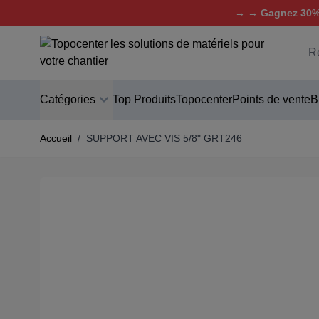
→ → Gagnez 30% 
Aller au contenu
C
Catégories
Top Produits
Topocenter
Points de vente
B
Accueil
/
SUPPORT AVEC VIS 5/8" GRT246