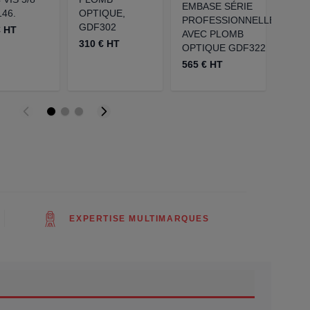
EMBASE SÉRIE
46.
OPTIQUE,
OPTI
PROFESSIONNELLE
GDF302
GDF3
€ HT
AVEC PLOMB
310 € HT
162 
OPTIQUE GDF322
565 € HT
EXPERTISE MULTIMARQUES