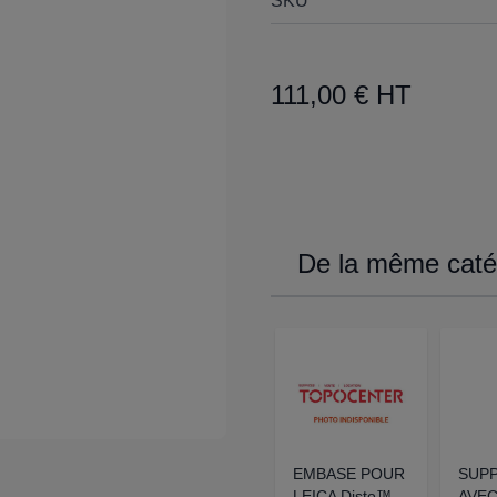
SKU
111,00 € HT
De la même catég
EMBASE POUR
SUP
LEICA Disto™
AVEC 