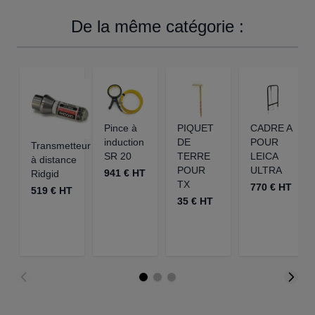
De la même catégorie :
Pince à
PIQUET
CADRE A
induction
DE
POUR
Transmetteur
SR 20
TERRE
LEICA
à distance
POUR
ULTRA
941 € HT
Ridgid
TX
770 € HT
519 € HT
35 € HT