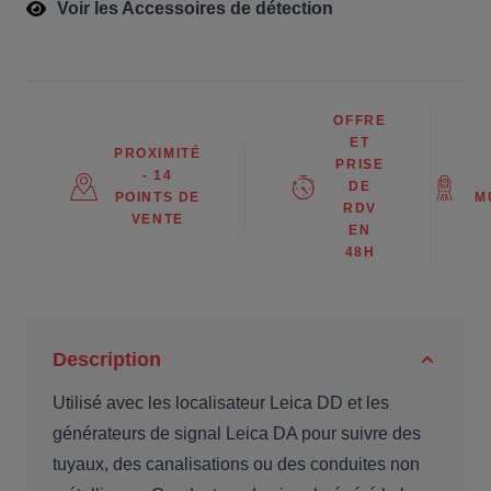
Voir les Accessoires de détection
OFFRE
ET
PROXIMITÉ
PRISE
- 14
DE
POINTS DE
M
RDV
VENTE
EN
48H
Description
Utilisé avec les localisateur Leica DD et les
générateurs de signal Leica DA pour suivre des
tuyaux, des canalisations ou des conduites non