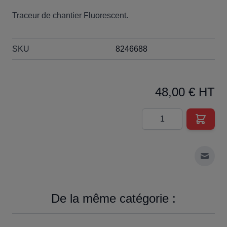
Traceur de chantier Fluorescent.
SKU
8246688
48,00 € HT
Quantité
Envoy
De la même catégorie :