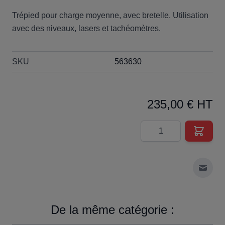
Trépied pour charge moyenne, avec bretelle. Utilisation
avec des niveaux, lasers et tachéomètres.
SKU
563630
235,00 € HT
Quantité
Envoy
De la même catégorie :