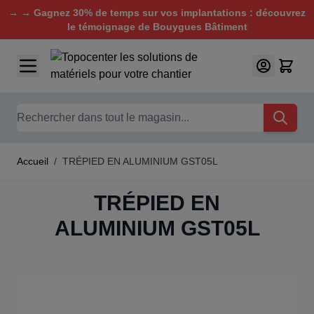
→ → Gagnez 30% de temps sur vos implantations : découvrez
le témoignage de Bouygues Bâtiment
Aller au contenu
Chercher
Accueil
/
TRÉPIED EN ALUMINIUM GST05L
TRÉPIED EN
ALUMINIUM GST05L