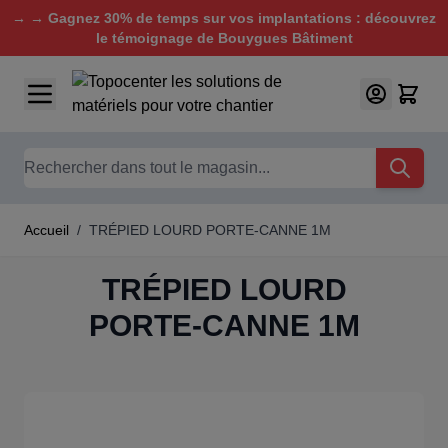
→ → Gagnez 30% de temps sur vos implantations : découvrez
le témoignage de Bouygues Bâtiment
Aller au contenu
Chercher
Accueil
/
TRÉPIED LOURD PORTE-CANNE 1M
TRÉPIED LOURD
PORTE-CANNE 1M