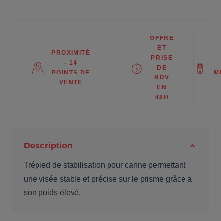
OFFRE
ET
PROXIMITÉ
PRISE
- 14
DE
POINTS DE
M
RDV
VENTE
EN
48H
Description
Trépied de stabilisation pour canne permettant
une visée stable et précise sur le prisme grâce a
son poids élevé.