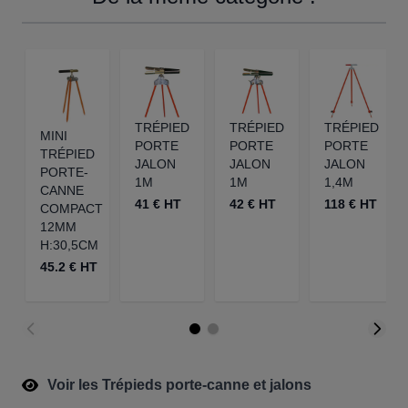
TRÉPIED
TRÉPIED
TRÉPIED
MINI
PORTE
PORTE
PORTE
TRÉPIED
JALON
JALON
JALON
PORTE-
1M
1M
1,4M
CANNE
41 € HT
42 € HT
118 € HT
COMPACT
12MM
H:30,5CM
45.2 € HT
Voir les Trépieds porte-canne et jalons