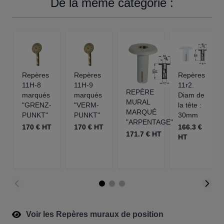
De la même catégorie :
Repères
Repères
Repères
11H-8
11H-9
11r2.
REPÈRE
marqués
marqués
Diam de
MURAL
"GRENZ-
"VERM-
la tête :
MARQUÉ
PUNKT"
PUNKT"
30mm
"ARPENTAGE"
170 € HT
170 € HT
166.3 €
171.7 € HT
HT
Voir les Repères muraux de position