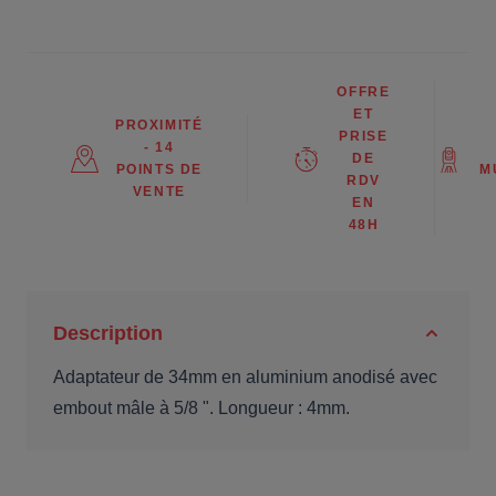
OFFRE
ET
PROXIMITÉ
PRISE
- 14
DE
POINTS DE
M
RDV
VENTE
EN
48H
Description
Adaptateur de 34mm en aluminium anodisé avec
embout mâle à 5/8 ". Longueur : 4mm.