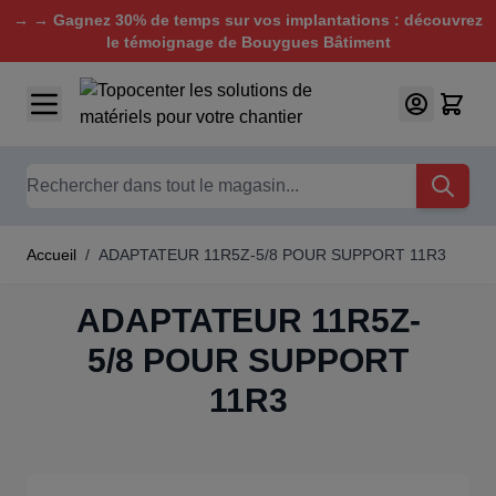
→ → Gagnez 30% de temps sur vos implantations : découvrez
le témoignage de Bouygues Bâtiment
Aller au contenu
Chercher
Accueil
/
ADAPTATEUR 11R5Z-5/8 POUR SUPPORT 11R3
ADAPTATEUR 11R5Z-
5/8 POUR SUPPORT
11R3