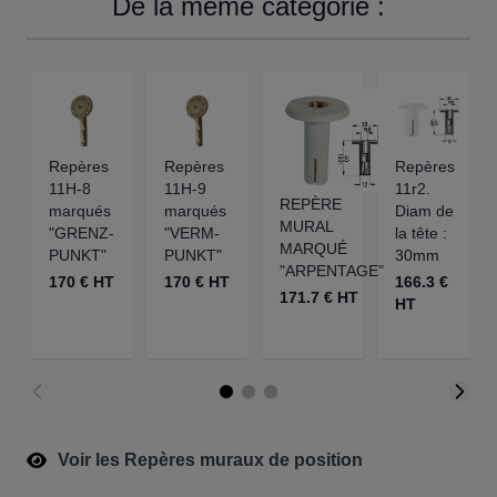
De la même catégorie :
Repères
Repères
Repères
11H-8
11H-9
11r2.
REPÈRE
marqués
marqués
Diam de
MURAL
"GRENZ-
"VERM-
la tête :
MARQUÉ
PUNKT"
PUNKT"
30mm
"ARPENTAGE"
170 € HT
170 € HT
166.3 €
171.7 € HT
HT
Voir les Repères muraux de position