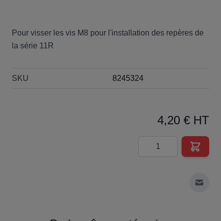
Pour visser les vis M8 pour l'installation des repères de
la série 11R
SKU
8245324
4,20 € HT
Quantité
Envoy