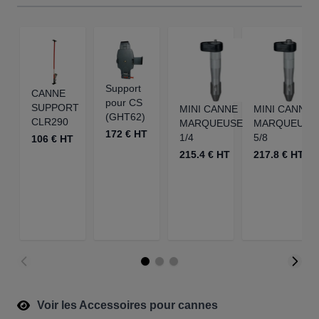
Support
CANNE
pour CS
SUPPORT
MINI CANNE
MINI CANNE
(GHT62)
CLR290
MARQUEUSE
MARQUEUSE
172 € HT
1/4
5/8
106 € HT
215.4 € HT
217.8 € HT
Voir les Accessoires pour cannes