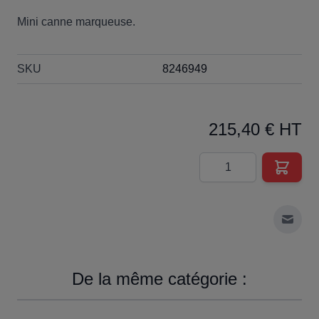
Mini canne marqueuse.
SKU
8246949
215,40 € HT
Quantité
Envoy
De la même catégorie :