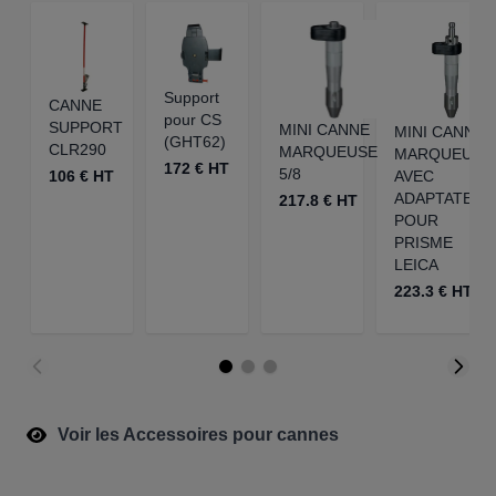
Support
CANNE
pour CS
SUPPORT
MINI CANNE
MINI CANNE
(GHT62)
CLR290
MARQUEUSE
MARQUEUSE
172 € HT
5/8
106 € HT
AVEC
ADAPTATEUR
217.8 € HT
POUR
PRISME
LEICA
223.3 € HT
Voir les Accessoires pour cannes