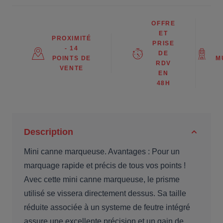
OFFRE
ET
PROXIMITÉ
PRISE
- 14
DE
POINTS DE
M
RDV
VENTE
EN
48H
Description
Mini canne marqueuse. Avantages : Pour un
marquage rapide et précis de tous vos points !
Avec cette mini canne marqueuse, le prisme
utilisé se vissera directement dessus. Sa taille
réduite associée à un systeme de feutre intégré
assure une excellente précision et un gain de