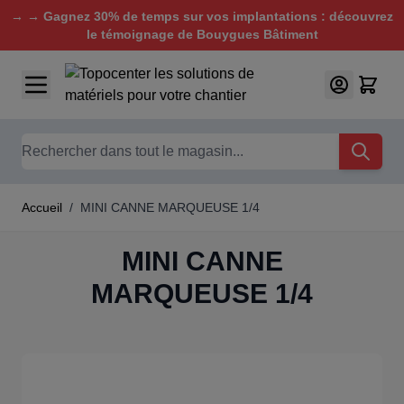
→ → Gagnez 30% de temps sur vos implantations : découvrez
le témoignage de Bouygues Bâtiment
Aller au contenu
Chercher
Accueil
/
MINI CANNE MARQUEUSE 1/4
MINI CANNE
MARQUEUSE 1/4