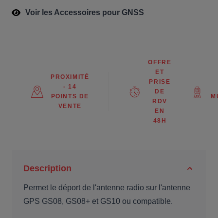
Voir les Accessoires pour GNSS
OFFRE
ET
PROXIMITÉ
PRISE
- 14
DE
POINTS DE
M
RDV
VENTE
EN
48H
Description
Permet le déport de l'antenne radio sur l'antenne
GPS GS08, GS08+ et GS10 ou compatible.