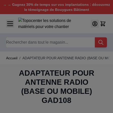
→ → Gagnez 30% de temps sur vos implantations : découvrez
le témoignage de Bouygues Bâtiment
Aller au contenu
Chercher
Accueil
/
ADAPTATEUR POUR ANTENNE RADIO (BASE OU MOBI
ADAPTATEUR POUR
ANTENNE RADIO
(BASE OU MOBILE)
GAD108