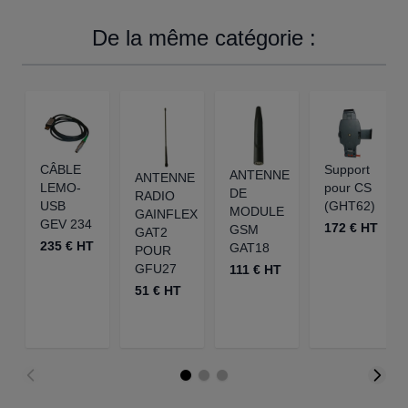
De la même catégorie :
CÂBLE
Support
ANTENNE
ANTENNE
LEMO-
pour CS
DE
RADIO
USB
(GHT62)
MODULE
GAINFLEX
GEV 234
172 € HT
GSM
GAT2
235 € HT
GAT18
POUR
GFU27
111 € HT
51 € HT