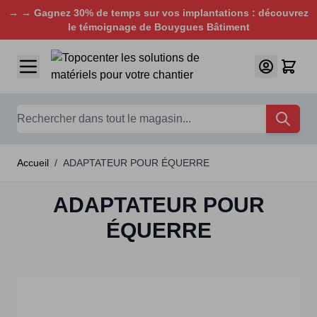
→ → Gagnez 30% de temps sur vos implantations : découvrez
le témoignage de Bouygues Bâtiment
Aller au contenu
Chercher
Accueil
/
ADAPTATEUR POUR ÉQUERRE
ADAPTATEUR POUR
ÉQUERRE