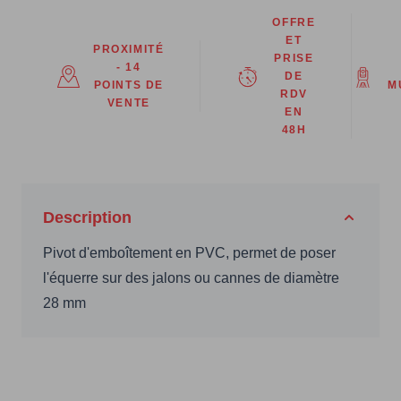
OFFRE
ET
PROXIMITÉ
PRISE
- 14
DE
POINTS DE
M
RDV
VENTE
EN
48H
Description
Pivot d'emboîtement en PVC, permet de poser
l'équerre sur des jalons ou cannes de diamètre
28 mm